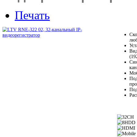
Печать
Ско
люб
Уст
Вид
(19
Син
кан
Мо
Под
про
Под
Рас