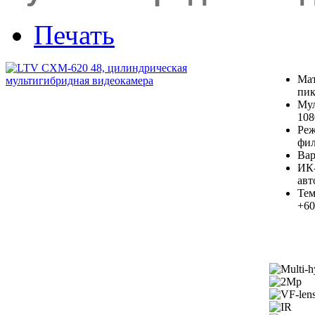
Печать
Мат
пик
Мул
108
Реж
фил
Вар
ИК-
авт
Тем
+6