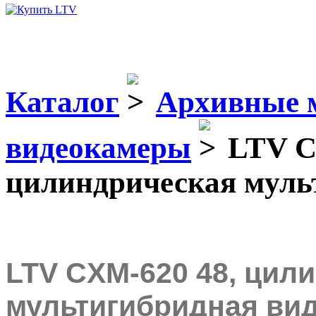
Каталог
Архивные 
видеокамеры
LTV C
цилиндрическая муль
LTV CXM-620 48, цил
мультигибридная ви