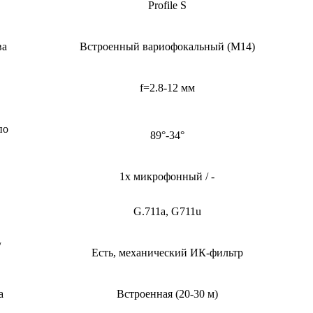
Profile S
ва
Встроенный вариофокальный (M14)
f=2.8-12 мм
по
89°-34°
1x микрофонный / -
G.711a, G711u
/
Есть, механический ИК-фильтр
а
Встроенная (20-30 м)