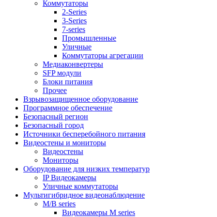
Коммутаторы
2-Series
3-Series
7-series
Промышленные
Уличные
Коммутаторы агрегации
Медиаконвертеры
SFP модули
Блоки питания
Прочее
Взрывозащищенное оборудование
Программное обеспечение
Безопасный регион
Безопасный город
Источники бесперебойного питания
Видеостены и мониторы
Видеостены
Мониторы
Оборудование для низких температур
IP Видеокамеры
Уличные коммутаторы
Мультигибридное видеонаблюдение
M/B series
Видеокамеры M series