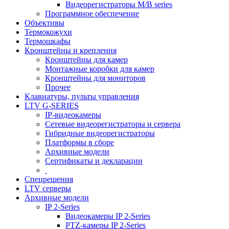
Видеорегистраторы M/B series
Программное обеспечение
Объективы
Термокожухи
Термошкафы
Кронштейны и крепления
Кронштейны для камер
Монтажные коробки для камер
Кронштейны для мониторов
Прочее
Клавиатуры, пульты управления
LTV G-SERIES
IP-видеокамеры
Сетевые видеорегистраторы и сервера
Гибридные видеорегистраторы
Платформы в сборе
Архивные модели
Сертификаты и декларации
Спецрешения
LTV серверы
Архивные модели
IP 2-Series
Видеокамеры IP 2-Series
PTZ-камеры IP 2-Series