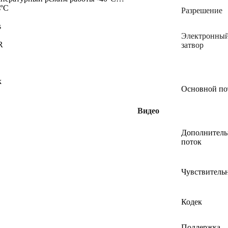
0°C
Разрешение
Электронны
затвор
Основной по
Видео
Дополнител
поток
Чувствитель
Кодек
Поддержка