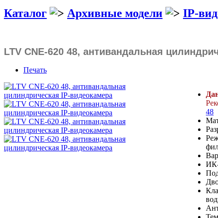
Каталог
Архивные модели
IP-ви
LTV CNE-620 48, антивандальная цилиндрич
Печать
Дан
Рек
48
Мат
Раз
Реж
фил
Вар
ИК-
Под
Дво
Кла
во
Ант
Тем