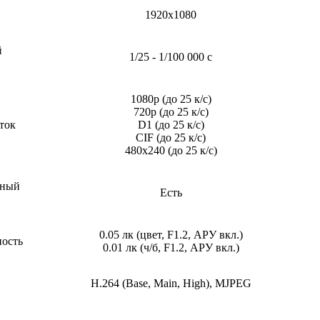
1920x1080
й
1/25 - 1/100 000 c
1080p (до 25 к/с)
720p (до 25 к/с)
ток
D1 (до 25 к/с)
CIF (до 25 к/с)
480x240 (до 25 к/с)
ьный
Есть
0.05 лк (цвет, F1.2, АРУ вкл.)
ность
0.01 лк (ч/б, F1.2, АРУ вкл.)
H.264 (Base, Main, High), MJPEG