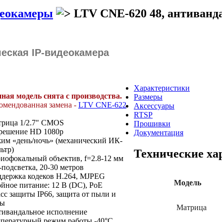
деокамеры
LTV CNE-620 48, антиванд
еская IP-видеокамера
Характеристики
ная модель снята с производства.
Размеры
омендованная замена -
LTV CNE-622
Аксессуары
RTSP
рица 1/2.7" CMOS
Прошивки
решение HD 1080p
Документация
им «день/ночь» (механический ИК-
ьтр)
Технические ха
иофокальный объектив, f=2.8-12 мм
подсветка, 20-30 метров
держка кодеков H.264, MJPEG
Модель
йное питание: 12 В (DC), PoE
сс защиты IP66, защита от пыли и
ды
Матрица
ивандальное исполнение
пературный режим работы -40°C…