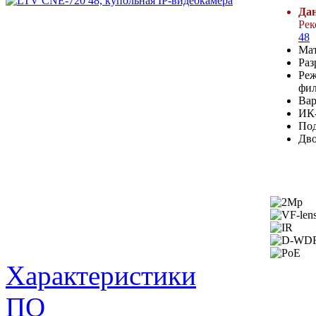
Дан
Рек
48
Мат
Раз
Реж
фил
Вар
ИК-
Под
Дво
Характеристики
ПО