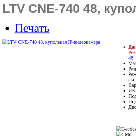
LTV CNE-740 48, куп
Печать
Дан
Рек
48
Мат
Раз
Реж
фил
Вар
ИК-
Под
Под
Дво