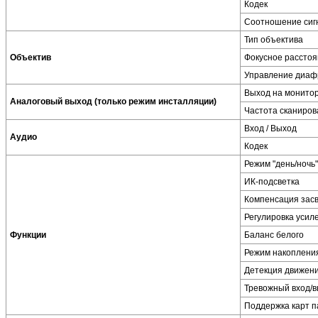
Кодек
Соотношение сиг
Тип объектива
Объектив
Фокусное рассто
Управление диаф
Выход на монито
Аналоговый выход (только режим инсталляции)
Частота сканиров
Вход / Выход
Аудио
Кодек
Режим "день/ночь"
ИК-подсветка
Компенсация засв
Регулировка усил
Функции
Баланс белого
Режим накоплени
Детекция движен
Тревожный вход/
Поддержка карт п