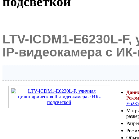
подсветкой
LTV-ICDM1-E6230L-F,
IP-видеокамера с ИК
Данна
Реком
E6235
Матри
разве
Разре
Режим
Объек