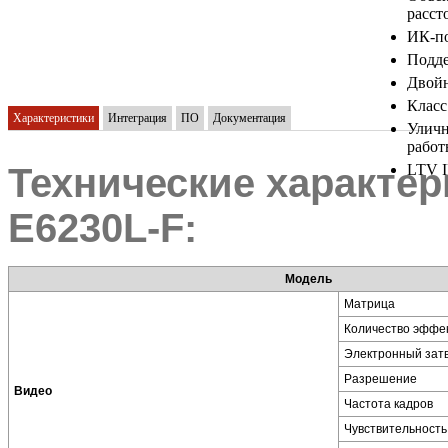
расст
ИК-по
Подде
Двойн
Класс
Характеристики
Интеграция
ПО
Документация
Уличн
рабо
Технические характер
LTV IP
E6230L-F:
Модель
Матрица
Количество эффек
Электронный зат
Разрешение
Видео
Частота кадров
Чувствительность