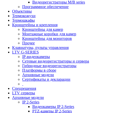
Видеорегистраторы M/B series
Программное обеспечение
Объективы
Термокожухи
Термошкафы
Кронштейны и крепления
Кронштейны для камер
Монтажные коробки для камер
Кронштейны для мониторов
Прочее
Клавиатуры, пульты управления
LTV G-SERIES
IP-видеокамеры
Сетевые видеорегистраторы и сервера
Гибридные видеорегистраторы
Платформы в сборе
Архивные модели
Сертификаты и декларации
Спецрешения
LTV серверы
Архивные модели
IP 2-Series
Видеокамеры IP 2-Series
PTZ-камеры IP 2-Series