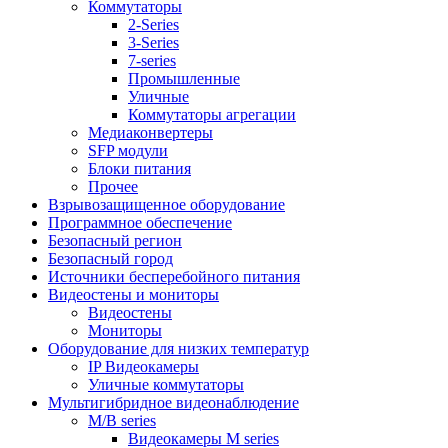
Коммутаторы
2-Series
3-Series
7-series
Промышленные
Уличные
Коммутаторы агрегации
Медиаконвертеры
SFP модули
Блоки питания
Прочее
Взрывозащищенное оборудование
Программное обеспечение
Безопасный регион
Безопасный город
Источники бесперебойного питания
Видеостены и мониторы
Видеостены
Мониторы
Оборудование для низких температур
IP Видеокамеры
Уличные коммутаторы
Мультигибридное видеонаблюдение
M/B series
Видеокамеры M series