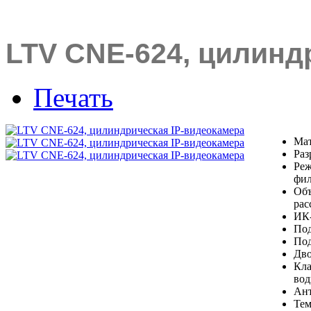
LTV CNE-624, цилинд
Печать
Мат
Раз
Реж
фил
Объ
рас
ИК-
Под
Под
Дво
Кла
во
Ант
Тем