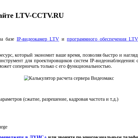
айте LTV-CCTV.RU
на базе
IP-видеокамер LTV
и
программного обеспечения LTV
есурс, который экономит ваше время, позволяя быстро и нагляд
й инструмент для проектировщиков систем IP-видеонаблюдения:
ожет соперничать только с его функциональностью.
аметров (сжатие, разрешение, кадровая частота и т.д.)
arge
 менеджеру в ЛУИС+
или звоните по многоканальным телефонам