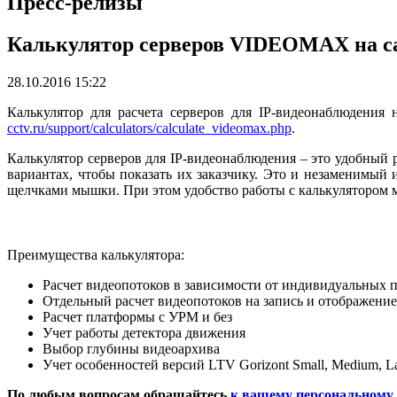
Пресс-релизы
Калькулятор серверов VIDEOMAX на с
28.10.2016 15:22
Калькулятор для расчета серверов для IP-видеонаблюдения 
cctv.ru/support/calculators/calculate_videomax.php
.
Калькулятор серверов для IP-видеонаблюдения – это удобный р
вариантах, чтобы показать их заказчику. Это и незаменимы
щелчками мышки. При этом удобство работы с калькулятором м
Преимущества калькулятора:
Расчет видеопотоков в зависимости от индивидуальных пар
Отдельный расчет видеопотоков на запись и отображение
Расчет платформы с УРМ и без
Учет работы детектора движения
Выбор глубины видеоархива
Учет особенностей версий LTV Gorizont Small, Medium, L
По любым вопросам обращайтесь
к вашему персональному